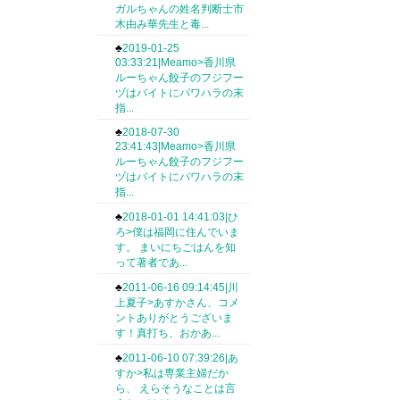
ガルちゃんの姓名判断士市
木由み華先生と毒...
♣
2019-01-25
03:33:21|Meamo>香川県
ルーちゃん餃子のフジフー
ヅはバイトにパワハラの末
指...
♣
2018-07-30
23:41:43|Meamo>香川県
ルーちゃん餃子のフジフー
ヅはバイトにパワハラの末
指...
♣
2018-01-01 14:41:03|ひ
ろ>僕は福岡に住んでいま
す。 まいにちごはんを知
って著者であ...
♣
2011-06-16 09:14:45|川
上夏子>あすかさん、コメ
ントありがとうございま
す！真打ち、おかあ...
♣
2011-06-10 07:39:26|あ
すか>私は専業主婦だか
ら、 えらそうなことは言