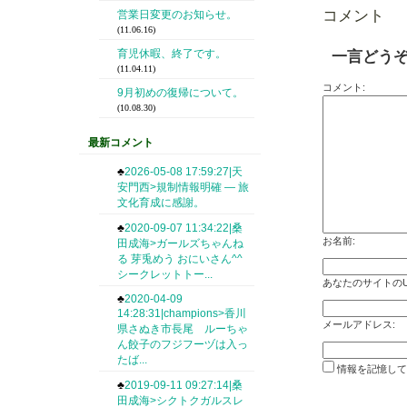
コメント
営業日変更のお知らせ。
(11.06.16)
育児休暇、終了です。
一言どう
(11.04.11)
コメント:
9月初めの復帰について。
(10.08.30)
最新コメント
♣
2026-05-08 17:59:27|天
安門西>規制情報明確 — 旅
文化育成に感謝。
♣
2020-09-07 11:34:22|桑
お名前:
田成海>ガールズちゃんね
る 芽兎めう おにいさん^^
シークレットトー...
あなたのサイトのU
♣
2020-04-09
14:28:31|champions>香川
メールアドレス:
県さぬき市長尾 ルーちゃ
ん餃子のフジフーヅは入っ
たば...
情報を記憶して
♣
2019-09-11 09:27:14|桑
田成海>シクトクガルスレ