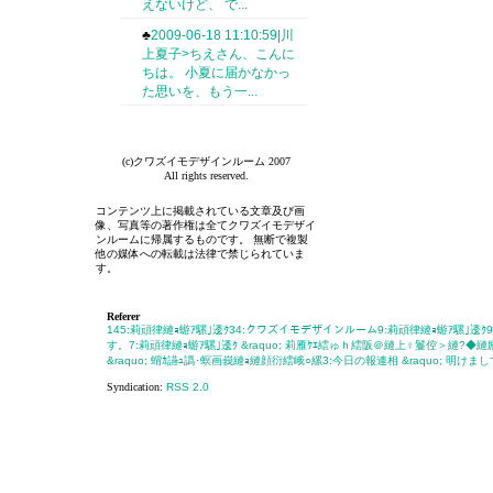
えないけど、 で...
♣
2009-06-18 11:10:59|川
上夏子>ちえさん、こんに
ちは。 小夏に届かなかっ
た思いを、もう一...
(c)クワズイモデザインルーム 2007
All rights reserved.
コンテンツ上に掲載されている文章及び画
像、写真等の著作権は全てクワズイモデザイ
ンルームに帰属するものです。 無断で複製
他の媒体への転載は法律で禁じられていま
す。
Referer
145:莉頑律縺ｮ蝣ｱ騾｣逶ｸ
34:クワズイモデザインルーム
9:莉頑律縺ｮ蝣ｱ騾｣逶ｸ
す。
7:莉頑律縺ｮ蝣ｱ騾｣逶ｸ &raquo; 莉雁ｹｴ繧ゅｈ繧阪＠縺上♀鬘倥＞縺?◆縺励
&raquo; 蝟ｶ讌ｭ譌･螟画峩縺ｮ縺顔衍繧峨○縲
3:今日の報連相 &raquo; 明
Syndication:
RSS 2.0