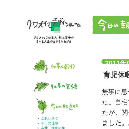
2011年
育児休
無事に息
た。自宅
たが、関
・
ごあいさつ
ました。
・
今日の仕事
・
吉井、朝倉の旅