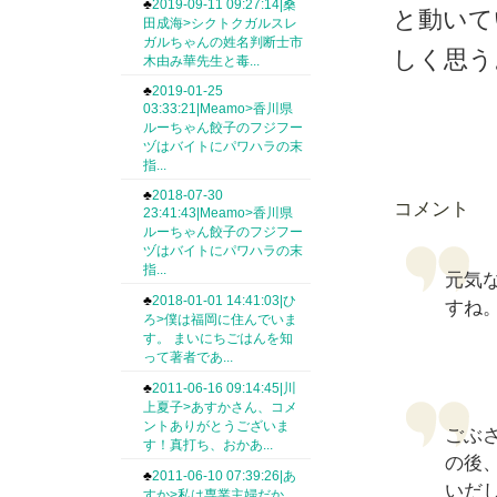
♣
2019-09-11 09:27:14|桑
と動いて
田成海>シクトクガルスレ
ガルちゃんの姓名判断士市
しく思う
木由み華先生と毒...
♣
2019-01-25
03:33:21|Meamo>香川県
ルーちゃん餃子のフジフー
ヅはバイトにパワハラの末
指...
♣
2018-07-30
コメント
23:41:43|Meamo>香川県
ルーちゃん餃子のフジフー
ヅはバイトにパワハラの末
指...
元気
♣
2018-01-01 14:41:03|ひ
すね
ろ>僕は福岡に住んでいま
す。 まいにちごはんを知
って著者であ...
♣
2011-06-16 09:14:45|川
上夏子>あすかさん、コメ
ントありがとうございま
ごぶ
す！真打ち、おかあ...
の後
♣
2011-06-10 07:39:26|あ
いだ
すか>私は専業主婦だか