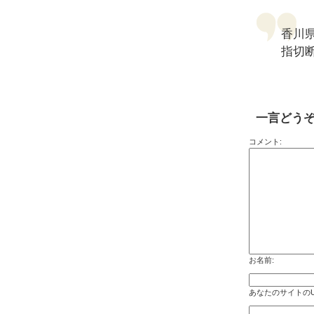
香川
指切
一言どう
コメント:
お名前:
あなたのサイトのU