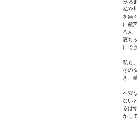
み込
私や
を無
に産
ろん
夏ち
にで
私も
その
き、
不安
ない
るは
かし