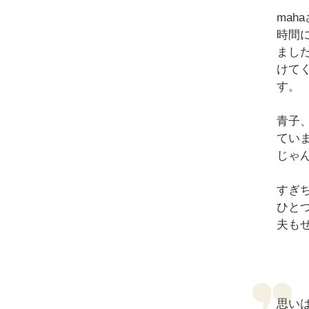
ma
時間
まし
けて
す。
青子
てい
じゃ
すぎ
ひと
夫も
思い