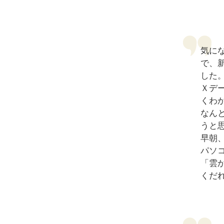
気に
で、
した
Ｘデ
くわ
なん
うと
早朝
パソ
「雲
くだ