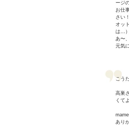
ージ
お仕
さい
オッ
は…
あ〜
元気
こう
高巣
くて
ma
あり