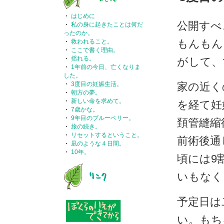
・
はじめに
公開すべ
・
私の身に起きたことは何だ
ったのか。
もんもん
・
救われること。
・
ここで書く理由。
・
揺れる。
がして、
・
1年前の今日、亡くなりま
した。
・
3度目の妊娠生活。
家の近く
・
朝方の夢。
・
新しい命を求めて。
を経て妊
・
7歳かな。
・
9年目のブルーベリー。
頚管縫縮
・
旅の続き。
・
リセットするということ。
前術後通
・
凪のような４日間。
・
10年。
頃には9
いもなく
予定日は
い。もち