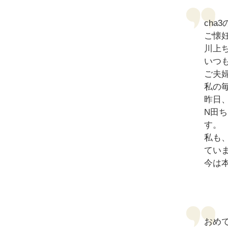
cha
ご懐
川上
いつ
ご夫
私の
昨日
N田
す。
私も
てい
今は
おめ