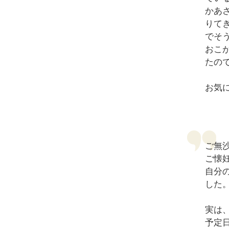
かあ
りて
でそ
おこ
たの
お気
ご無
ご懐
自分
した
実は
予定