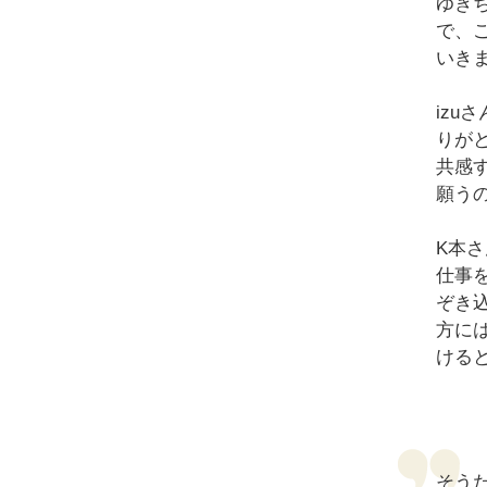
ゆき
で、
いき
iz
りが
共感
願う
K本
仕事
ぞき
方に
ける
そう