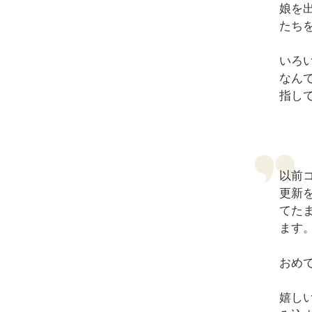
娘を
たち
いろ
なん
指し
以前コ
更新
てた
ます
おめ
嬉し