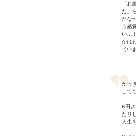
「お
た」
たな
う感
い…
かは
てい
かっ
して
N田
たり
人生