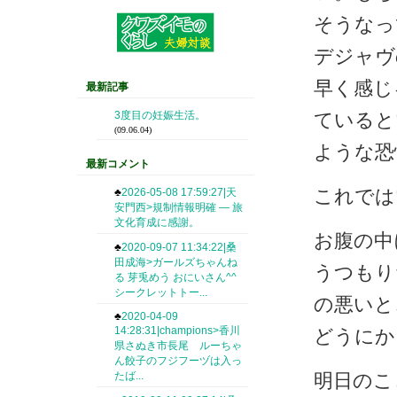
そうなっ
デジャヴ
早く感じ
最新記事
3度目の妊娠生活。
ていると
(09.06.04)
ような恐
最新コメント
これでは
♣
2026-05-08 17:59:27|天
安門西>規制情報明確 — 旅
文化育成に感謝。
お腹の中
♣
2020-09-07 11:34:22|桑
田成海>ガールズちゃんね
うつもり
る 芽兎めう おにいさん^^
シークレットトー...
の悪いと
♣
2020-04-09
14:28:31|champions>香川
どうにか
県さぬき市長尾 ルーちゃ
ん餃子のフジフーヅは入っ
たば...
明日のこ