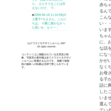
ら、 えらそうなことは言
赤ち
えないけど、 で...
るん
♣
2009-06-18 11:10:59|川
こん
上夏子>ちえさん、こんに
い・
ちは。 小夏に届かなかっ
た思いを、もう一...
いま
ちゃ
に、
(c)クワズイモデザインルーム 2007
All rights reserved.
な話
にな
コンテンツ上に掲載されている文章及び画
像、写真等の著作権は全てクワズイモデザイ
かが
ンルームに帰属するものです。 無断で複製
他の媒体への転載は法律で禁じられていま
なく
す。
お母
る子
話に
した
いま
選ん
てい