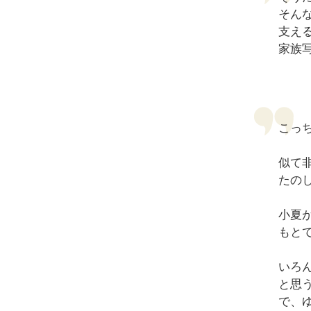
そん
支え
家族
こっ
似て
たの
小夏
もと
いろ
と思
で、