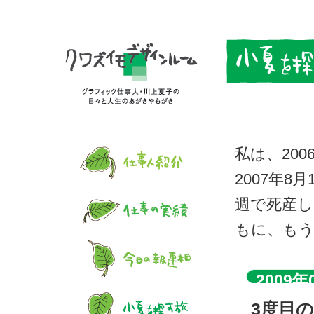
私は、20
2007年
週で死産
もに、も
2009年
3度目