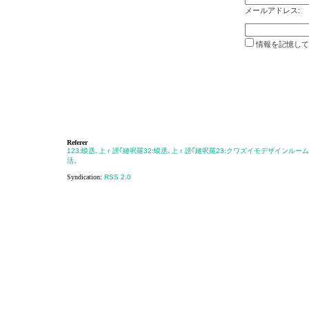
メールアドレス:
情報を記憶して
Referer
123:蟆丞､上ｒ謗｢縺呎羅
32:蟆丞､上ｒ謗｢縺呎羅
23:クワズイモデザインルーム
活。
Syndication:
RSS 2.0