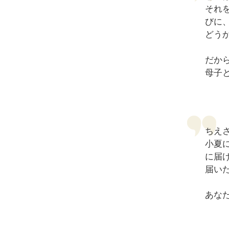
それ
びに
どう
だか
母子
ちえ
小夏
に届
届い
あな