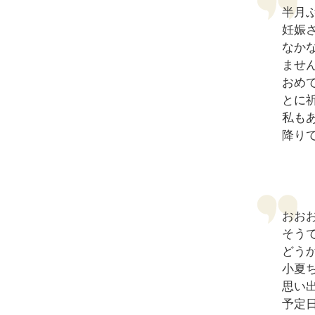
半月
妊娠
なか
ませ
おめ
とに
私も
降り
おお
そう
どう
小夏
思い
予定